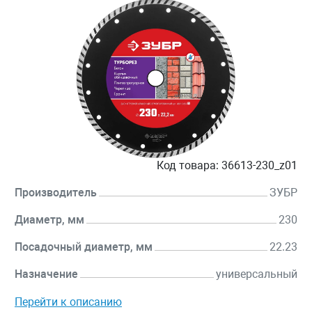
Код товара:
36613-230_z01
Производитель
ЗУБР
Диаметр, мм
230
Посадочный диаметр, мм
22.23
Назначение
универсальный
Перейти к описанию