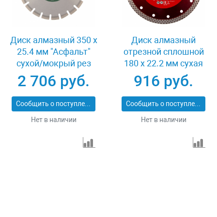
Диск алмазный 350 х
Диск алмазный
25.4 мм "Асфальт"
отрезной сплошной
сухой/мокрый рез
180 х 22.2 мм сухая
Сибртех 731013
резка Matrix
2 706 руб.
916 руб.
Professional 73128
Сообщить о поступлении
Сообщить о поступлении
Нет в наличии
Нет в наличии