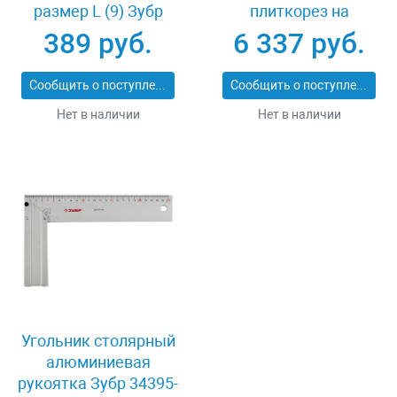
размер L (9) Зубр
плиткорез на
11277-L
подшипниках 500 мм
389 руб.
6 337 руб.
Зубр ПРОФИ 33193-
50_z01
Сообщить о поступлении
Сообщить о поступлении
Нет в наличии
Нет в наличии
Угольник столярный
алюминиевая
рукоятка Зубр 34395-