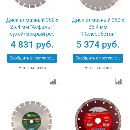
Диск алмазный 350 х
Диск алмазный 350 х
25.4 мм "Асфальт"
25.4 мм
сухой/мокрый рез
"Железобетон"
Pro Matrix 731073
сухой/мокрый рез
4 831 руб.
5 374 руб.
Pro Matrix 731103
Сообщить о поступлении
Сообщить о поступлении
Нет в наличии
Нет в наличии