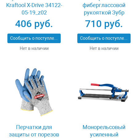
Kraftool X-Drive 34122-
фиберглассовой
05-19_z02
рукояткой Зубр
ПРОФИ 20531-
406 руб.
710 руб.
450_z02
Сообщить о поступлении
Сообщить о поступлении
Нет в наличии
Нет в наличии
Перчатки для
Монорельсовый
защиты от порезов
усиленный