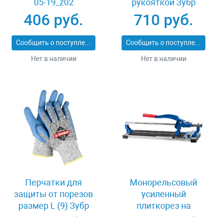
05-19_z02
рукояткой Зубр
ПРОФИ 20531-
406 руб.
710 руб.
450_z02
Сообщить о поступлении
Сообщить о поступлении
Нет в наличии
Нет в наличии
Перчатки для
Монорельсовый
защиты от порезов
усиленный
размер L (9) Зубр
плиткорез на