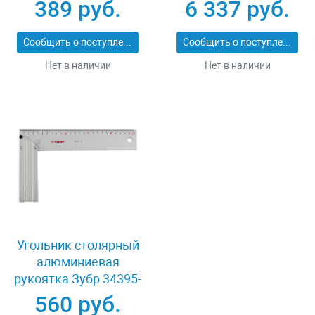
11277-L
подшипниках 500 мм
389 руб.
6 337 руб.
Зубр ПРОФИ 33193-
50_z01
Сообщить о поступлении
Сообщить о поступлении
Нет в наличии
Нет в наличии
Угольник столярный
алюминиевая
рукоятка Зубр 34395-
30
560 руб.