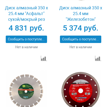
Диск алмазный 350 х
Диск алмазный 350 х
25.4 мм "Асфальт"
25.4 мм
сухой/мокрый рез
"Железобетон"
Pro Matrix 731073
сухой/мокрый рез
4 831 руб.
5 374 руб.
Pro Matrix 731103
Сообщить о поступлении
Сообщить о поступлении
Нет в наличии
Нет в наличии