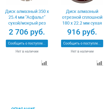
Диск алмазный 350 х
Диск алмазный
25.4 мм "Асфальт"
отрезной сплошной
сухой/мокрый рез
180 х 22.2 мм сухая
Сибртех 731013
резка Matrix
2 706 руб.
916 руб.
Professional 73128
Сообщить о поступлении
Сообщить о поступлении
Нет в наличии
Нет в наличии