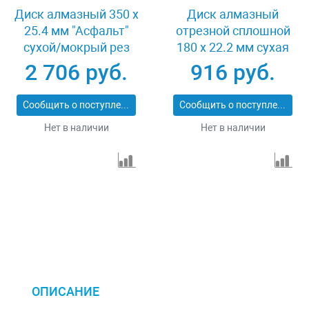
Диск алмазный 350 х
Диск алмазный
25.4 мм "Асфальт"
отрезной сплошной
сухой/мокрый рез
180 х 22.2 мм сухая
Сибртех 731013
резка Matrix
2 706 руб.
916 руб.
Professional 73128
Сообщить о поступлении
Сообщить о поступлении
Нет в наличии
Нет в наличии
ОПИСАНИЕ