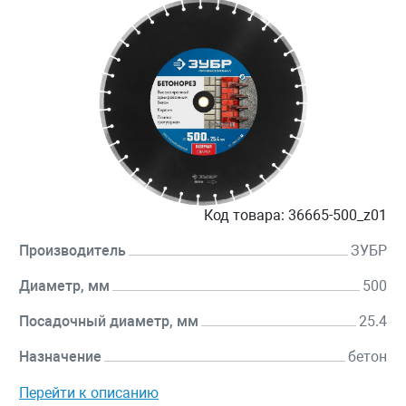
Код товара:
36665-500_z01
Производитель
ЗУБР
Диаметр, мм
500
Посадочный диаметр, мм
25.4
Назначение
бетон
Перейти к описанию