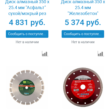
Диск алмазный 350 х
Диск алмазный 350 х
25.4 мм "Асфальт"
25.4 мм
сухой/мокрый рез
"Железобетон"
Pro Matrix 731073
сухой/мокрый рез
4 831 руб.
5 374 руб.
Pro Matrix 731103
Сообщить о поступлении
Сообщить о поступлении
Нет в наличии
Нет в наличии