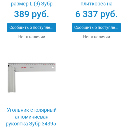
размер L (9) Зубр
плиткорез на
11277-L
подшипниках 500 мм
389 руб.
6 337 руб.
Зубр ПРОФИ 33193-
50_z01
Сообщить о поступлении
Сообщить о поступлении
Нет в наличии
Нет в наличии
Угольник столярный
алюминиевая
рукоятка Зубр 34395-