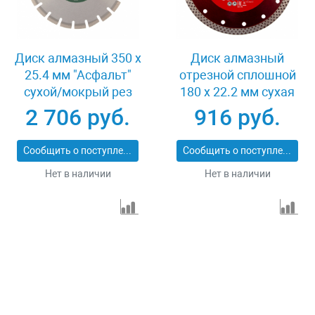
Диск алмазный 350 х
Диск алмазный
25.4 мм "Асфальт"
отрезной сплошной
сухой/мокрый рез
180 х 22.2 мм сухая
Сибртех 731013
резка Matrix
2 706 руб.
916 руб.
Professional 73128
Сообщить о поступлении
Сообщить о поступлении
Нет в наличии
Нет в наличии