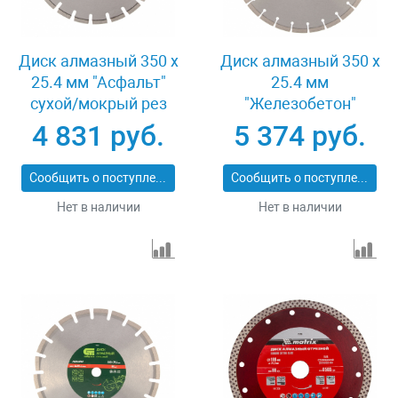
Диск алмазный 350 х
Диск алмазный 350 х
25.4 мм "Асфальт"
25.4 мм
сухой/мокрый рез
"Железобетон"
Pro Matrix 731073
сухой/мокрый рез
4 831 руб.
5 374 руб.
Pro Matrix 731103
Сообщить о поступлении
Сообщить о поступлении
Нет в наличии
Нет в наличии