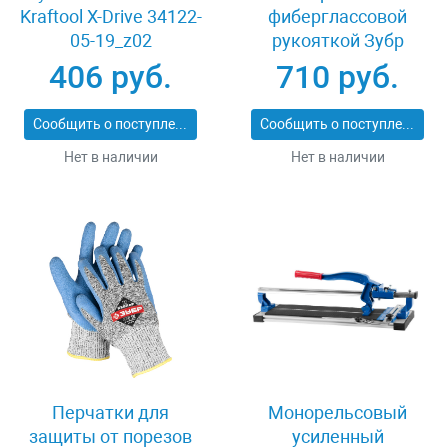
Kraftool X-Drive 34122-
фиберглассовой
05-19_z02
рукояткой Зубр
ПРОФИ 20531-
406 руб.
710 руб.
450_z02
Сообщить о поступлении
Сообщить о поступлении
Нет в наличии
Нет в наличии
Перчатки для
Монорельсовый
защиты от порезов
усиленный