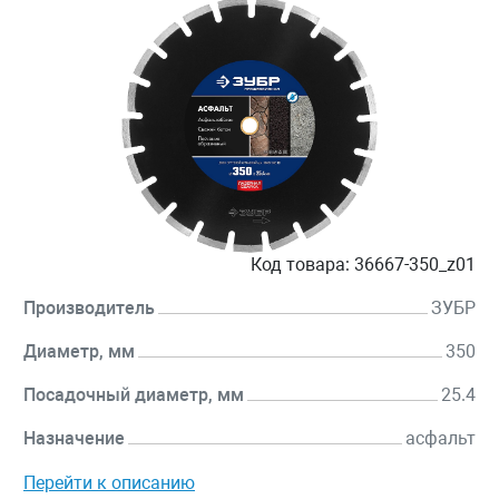
Код товара:
36667-350_z01
Производитель
ЗУБР
Диаметр, мм
350
Посадочный диаметр, мм
25.4
Назначение
асфальт
Перейти к описанию