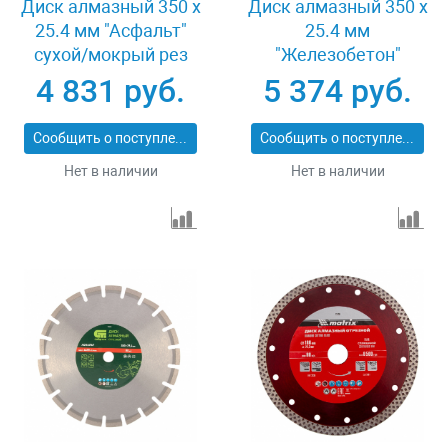
Диск алмазный 350 х
Диск алмазный 350 х
25.4 мм "Асфальт"
25.4 мм
сухой/мокрый рез
"Железобетон"
Pro Matrix 731073
сухой/мокрый рез
4 831 руб.
5 374 руб.
Pro Matrix 731103
Сообщить о поступлении
Сообщить о поступлении
Нет в наличии
Нет в наличии