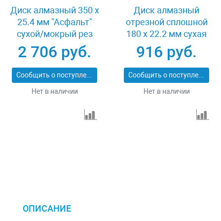
Диск алмазный 350 х
Диск алмазный
25.4 мм "Асфальт"
отрезной сплошной
сухой/мокрый рез
180 х 22.2 мм сухая
Сибртех 731013
резка Matrix
2 706 руб.
916 руб.
Professional 73128
Сообщить о поступлении
Сообщить о поступлении
Нет в наличии
Нет в наличии
ОПИСАНИЕ