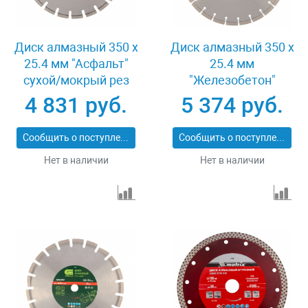
Диск алмазный 350 х
Диск алмазный 350 х
25.4 мм "Асфальт"
25.4 мм
сухой/мокрый рез
"Железобетон"
Pro Matrix 731073
сухой/мокрый рез
4 831 руб.
5 374 руб.
Pro Matrix 731103
Сообщить о поступлении
Сообщить о поступлении
Нет в наличии
Нет в наличии