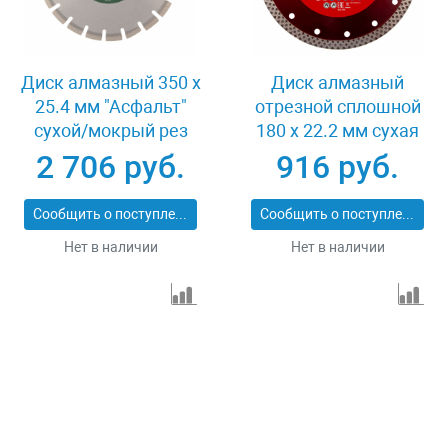
Диск алмазный 350 х
Диск алмазный
25.4 мм "Асфальт"
отрезной сплошной
сухой/мокрый рез
180 х 22.2 мм сухая
Сибртех 731013
резка Matrix
2 706 руб.
916 руб.
Professional 73128
Сообщить о поступлении
Сообщить о поступлении
Нет в наличии
Нет в наличии