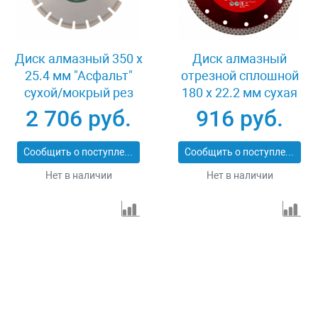
Диск алмазный 350 х
Диск алмазный
25.4 мм "Асфальт"
отрезной сплошной
сухой/мокрый рез
180 х 22.2 мм сухая
Сибртех 731013
резка Matrix
2 706 руб.
916 руб.
Professional 73128
Сообщить о поступлении
Сообщить о поступлении
Нет в наличии
Нет в наличии