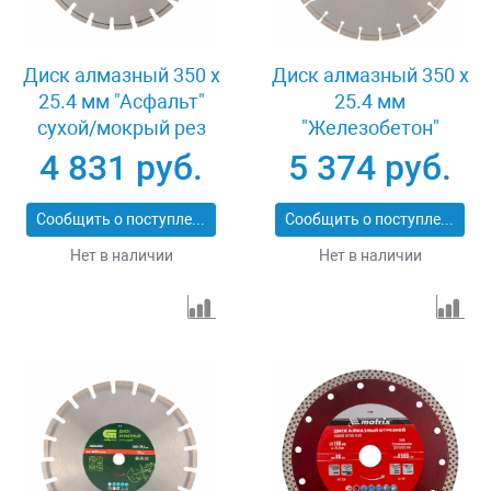
Диск алмазный 350 х
Диск алмазный 350 х
25.4 мм "Асфальт"
25.4 мм
сухой/мокрый рез
"Железобетон"
Pro Matrix 731073
сухой/мокрый рез
4 831 руб.
5 374 руб.
Pro Matrix 731103
Сообщить о поступлении
Сообщить о поступлении
Нет в наличии
Нет в наличии