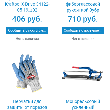
Kraftool X-Drive 34122-
фиберглассовой
05-19_z02
рукояткой Зубр
ПРОФИ 20531-
406 руб.
710 руб.
450_z02
Сообщить о поступлении
Сообщить о поступлении
Нет в наличии
Нет в наличии
Перчатки для
Монорельсовый
защиты от порезов
усиленный