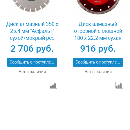
Диск алмазный 350 х
Диск алмазный
25.4 мм "Асфальт"
отрезной сплошной
сухой/мокрый рез
180 х 22.2 мм сухая
Сибртех 731013
резка Matrix
2 706 руб.
916 руб.
Professional 73128
Сообщить о поступлении
Сообщить о поступлении
Нет в наличии
Нет в наличии