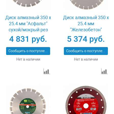
Диск алмазный 350 х
Диск алмазный 350 х
25.4 мм "Асфальт"
25.4 мм
сухой/мокрый рез
"Железобетон"
Pro Matrix 731073
сухой/мокрый рез
4 831 руб.
5 374 руб.
Pro Matrix 731103
Сообщить о поступлении
Сообщить о поступлении
Нет в наличии
Нет в наличии