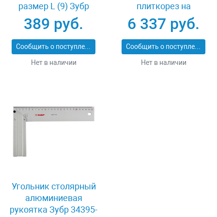
размер L (9) Зубр
плиткорез на
11277-L
подшипниках 500 мм
389 руб.
6 337 руб.
Зубр ПРОФИ 33193-
50_z01
Сообщить о поступлении
Сообщить о поступлении
Нет в наличии
Нет в наличии
Угольник столярный
алюминиевая
рукоятка Зубр 34395-