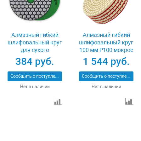
Алмазный гибкий
Алмазный гибкий
шлифовальный круг
шлифовальный круг
для сухого
100 мм P100 мокрое
шлифования 100 мм
шлифование 5 шт
384 руб.
1 544 руб.
Р800 Зубр 29868-800
Matrix 73508
Сообщить о поступлении
Сообщить о поступлении
Нет в наличии
Нет в наличии