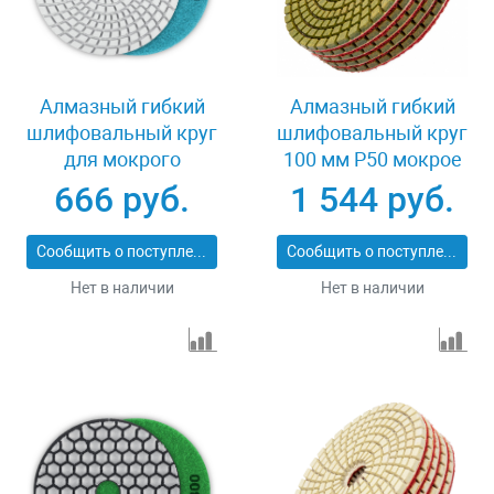
Алмазный гибкий
Алмазный гибкий
шлифовальный круг
шлифовальный круг
для мокрого
100 мм P50 мокрое
шлифования 125 мм
шлифование 5 шт
666 руб.
1 544 руб.
Р100 Зубр 29867-100
Matrix 73507
Сообщить о поступлении
Сообщить о поступлении
Нет в наличии
Нет в наличии