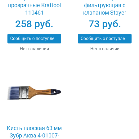
прозрачные Kraftool
фильтрующая с
110461
клапаном Stayer
11113-2_z01
258 руб.
73 руб.
Сообщить о поступлении
Сообщить о поступлении
Нет в наличии
Нет в наличии
Кисть плоская 63 мм
Зубр Аква 4-01007-