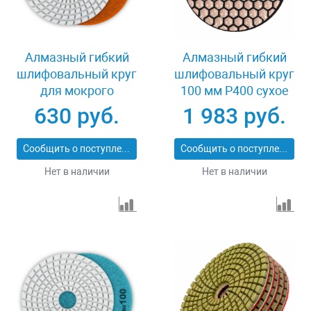
Алмазный гибкий
Алмазный гибкий
шлифовальный круг
шлифовальный круг
для мокрого
100 мм P400 сухое
шлифования 125 мм
шлифование 5 шт
630 руб.
1 983 руб.
Р300 Зубр 29867-300
Matrix 73503
Сообщить о поступлении
Сообщить о поступлении
Нет в наличии
Нет в наличии