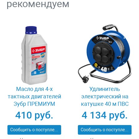
рекомендуем
Масло для 4-х
Удлинитель
тактных двигателей
электрический на
Зубр ПРЕМИУМ
катушке 40 м ПВС
ЗМД-4Т
3х1.5 кв мм 4 гнезда
410 руб.
4 134 руб.
Зубр 55081-40
Сообщить о поступлении
Сообщить о поступлении