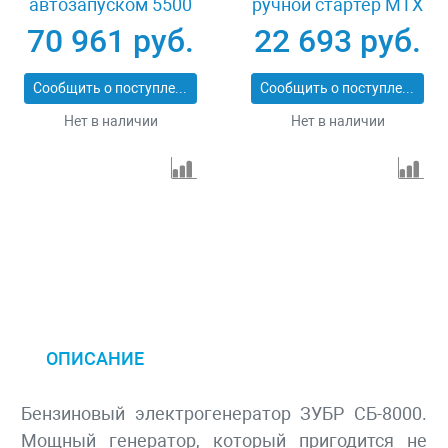
автозапуском 5500
ручной стартер MTX
Вт Зубр СБА-5500
RS-4000 946115
70 961 руб.
22 693 руб.
Сообщить о поступлении
Сообщить о поступлении
Нет в наличии
Нет в наличии
ОПИСАНИЕ
Бензиновый электрогенератор ЗУБР СБ-8000.
Мощный генератор, который пригодится не