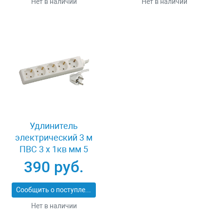
Нет в наличии
Нет в наличии
Удлинитель
электрический 3 м
ПВС 3 х 1кв мм 5
гнезд СВЕТОЗАР
390 руб.
ОПТИМА SV-55053-3
Сообщить о поступлении
Нет в наличии