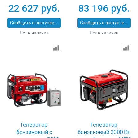
230В 4-х тактный 15 л
коннектор
22 627 руб.
83 196 руб.
электростартер
автоматики
Сибртех 94538
электростартер
Сообщить о поступлении
Сообщить о поступлении
Denzel 946934
Нет в наличии
Нет в наличии
Генератор
Генератор
бензиновый с
бензиновый 3300 Вт