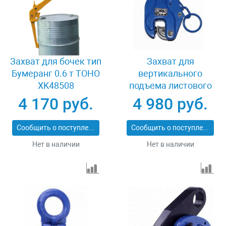
Захват для бочек тип
Захват для
Бумеранг 0.6 т TOHO
вертикального
XK48508
подъема листового
металла 3 т LB DSQA-
4 170 руб.
4 980 руб.
3.0
Сообщить о поступлении
Сообщить о поступлении
Нет в наличии
Нет в наличии