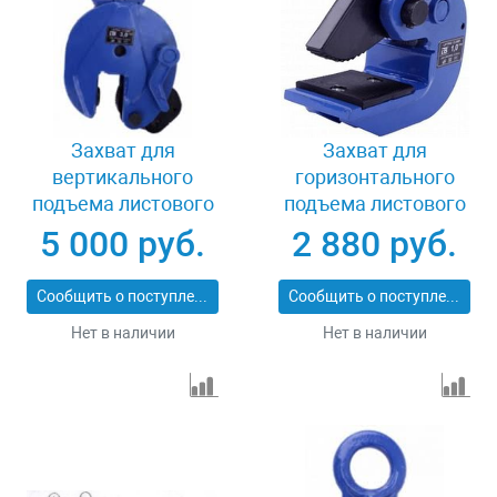
Захват для
Захват для
вертикального
горизонтального
подъема листового
подъема листового
металла 3 т LB DSQC-
металла 2 т LB DHQ-
5 000 руб.
2 880 руб.
3.0
2.0
Сообщить о поступлении
Сообщить о поступлении
Нет в наличии
Нет в наличии