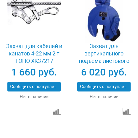
Захват для кабелей и
Захват для
канатов 4-22 мм 2 т
вертикального
TOHO XK37217
подъема листового
металла 3 т LB
1 660 руб.
6 020 руб.
DSQК-3.0
Сообщить о поступлении
Сообщить о поступлении
Нет в наличии
Нет в наличии