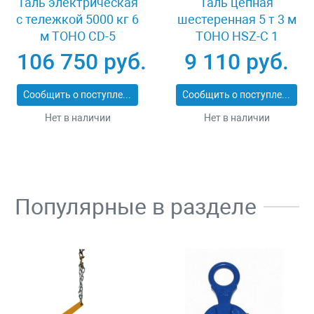
Таль электрическая
Таль цепная
с тележкой 5000 кг 6
шестеренная 5 т 3 м
м TOHO CD-5
TOHO HSZ-C 1
XK33536
106 750 руб.
9 110 руб.
Сообщить о поступлении
Сообщить о поступлении
Нет в наличии
Нет в наличии
Популярные в разделе