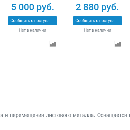
металла 3 т LB
металла 2 т LB DHQ-
5 000 руб.
2 880 руб.
DSQC-3.0
2.0
Сообщить о поступлении
Сообщить о поступлении
Нет в наличии
Нет в наличии
ма и перемещения листового металла. Оснащается 