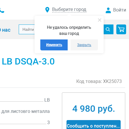
Выберите город
Войти
Не удалось определить
 нас
ваш город
Изменить
Закрыть
 LB DSQA-3.0
Код товара:
XK25073
LB
4 980 руб.
для листовго металла
3
Сообщить о поступлении