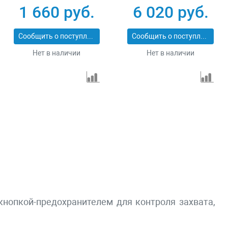
металла 3 т LB
1 660 руб.
6 020 руб.
DSQК-3.0
Сообщить о поступлении
Сообщить о поступлении
Нет в наличии
Нет в наличии
кнопкой-предохранителем для контроля захвата,