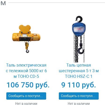
ем
Таль электрическая
Таль цепная
с тележкой 5000 кг 6
шестеренная 5 т 3 м
м TOHO CD-5
TOHO HSZ-C 1
XK33536
106 750 руб.
9 110 руб.
Сообщить о поступлении
Сообщить о поступлении
Нет в наличии
Нет в наличии