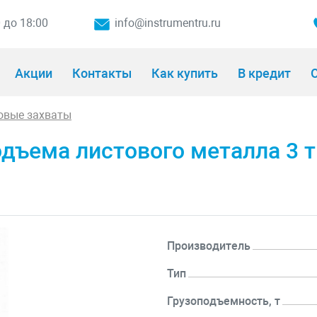
0 до 18:00
info@instrumentru.ru
Акции
Контакты
Как купить
В кредит
О
овые захваты
одъема листового металла 3 т
Производитель
Тип
Грузоподъемность, т