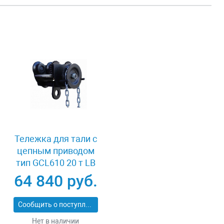
Тележка для тали с
цепным приводом
тип GCL610 20 т LB
XK41980
64 840 руб.
Сообщить о поступлении
Нет в наличии