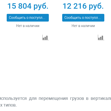
2_z01
1_z01
15 804 руб.
12 216 руб.
Сообщить о поступлении
Сообщить о поступлении
Нет в наличии
Нет в наличии
спользуется для перемещения грузов в вертикал
х типов.