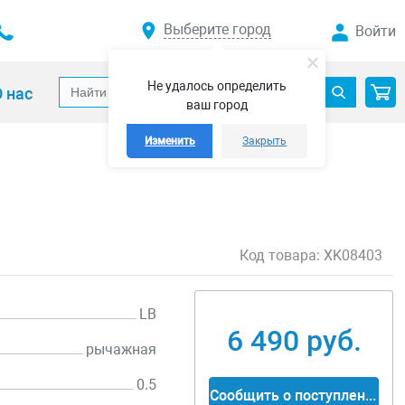
Выберите город
Войти
Не удалось определить
 нас
ваш город
Изменить
Закрыть
Код товара:
XK08403
LB
6 490 руб.
рычажная
0.5
Сообщить о поступлении