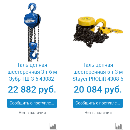
Таль цепная
Таль цепная
шестеренная 3 т 6 м
шестеренная 5 т 3 м
Зубр ТШ-3-6 43082-
Stayer PROLift 4308-5
3_z01
22 882 руб.
20 084 руб.
Сообщить о поступлении
Сообщить о поступлении
Нет в наличии
Нет в наличии