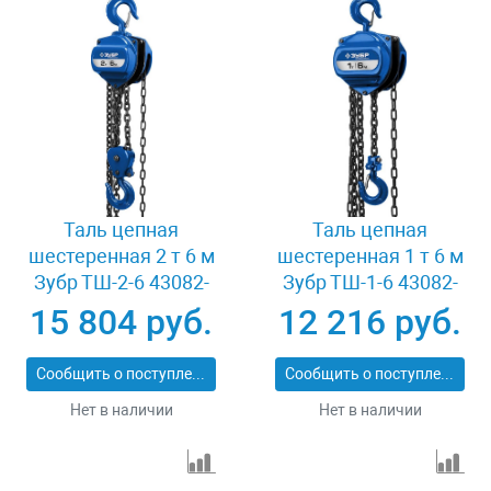
Таль цепная
Таль цепная
шестеренная 2 т 6 м
шестеренная 1 т 6 м
Зубр ТШ-2-6 43082-
Зубр ТШ-1-6 43082-
2_z01
1_z01
15 804 руб.
12 216 руб.
Сообщить о поступлении
Сообщить о поступлении
Нет в наличии
Нет в наличии