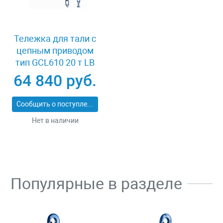
Тележка для тали с
цепным приводом
тип GCL610 20 т LB
XK41980
64 840 руб.
Сообщить о поступлении
Нет в наличии
Популярные в разделе