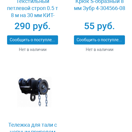
Текстильный
Крюк S-образный 8
петлевой строп 0.5 т
мм Зубр 4-304566-08
8 м на 30 мм КИТ-
СТП-0.5-8
290 руб.
55 руб.
Сообщить о поступлении
Сообщить о поступлении
Нет в наличии
Нет в наличии
Тележка для тали с
цепным приводом