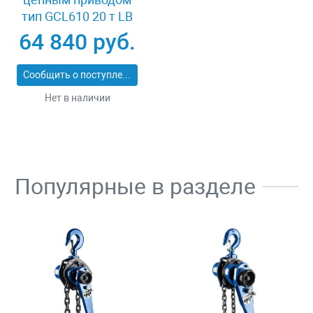
тип GCL610 20 т LB
XK41980
64 840 руб.
Сообщить о поступлении
Нет в наличии
Популярные в разделе