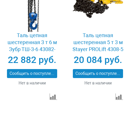
Таль цепная
Таль цепная
шестеренная 3 т 6 м
шестеренная 5 т 3 м
Зубр ТШ-3-6 43082-
Stayer PROLift 4308-5
3_z01
22 882 руб.
20 084 руб.
Сообщить о поступлении
Сообщить о поступлении
Нет в наличии
Нет в наличии