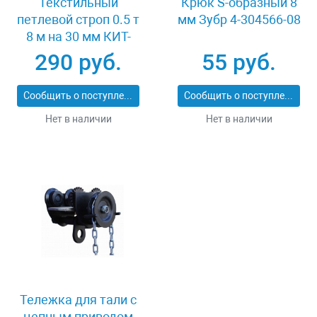
Текстильный
Крюк S-образный 8
петлевой строп 0.5 т
мм Зубр 4-304566-08
8 м на 30 мм КИТ-
СТП-0.5-8
290 руб.
55 руб.
Сообщить о поступлении
Сообщить о поступлении
Нет в наличии
Нет в наличии
Тележка для тали с
цепным приводом