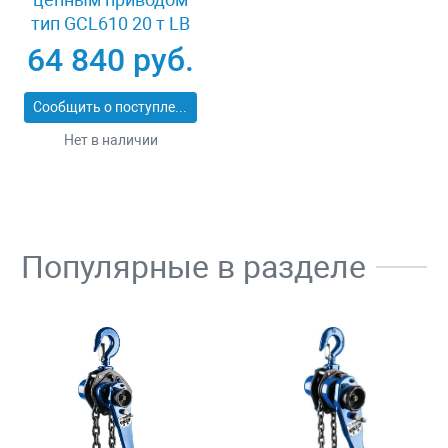
тип GCL610 20 т LB
XK41980
64 840 руб.
Сообщить о поступлении
Нет в наличии
Популярные в разделе