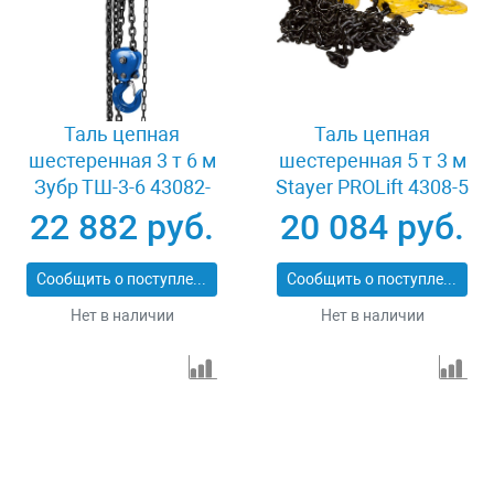
Таль цепная
Таль цепная
шестеренная 3 т 6 м
шестеренная 5 т 3 м
Зубр ТШ-3-6 43082-
Stayer PROLift 4308-5
3_z01
22 882 руб.
20 084 руб.
Сообщить о поступлении
Сообщить о поступлении
Нет в наличии
Нет в наличии