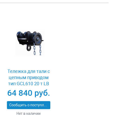
Тележка для тали с
цепным приводом
тип GCL610 20 т LB
XK41980
64 840 руб.
Сообщить о поступлении
Нет в наличии