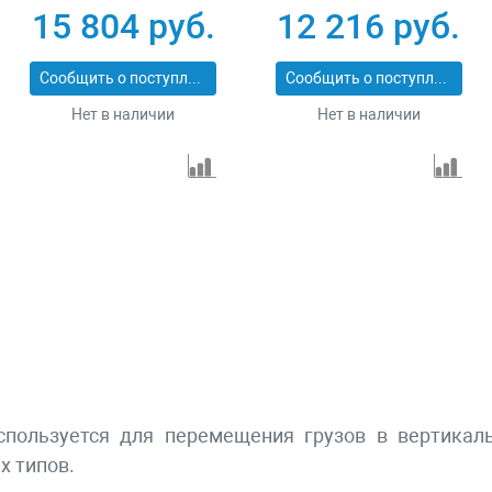
2_z01
1_z01
15 804 руб.
12 216 руб.
Сообщить о поступлении
Сообщить о поступлении
Нет в наличии
Нет в наличии
пользуется для перемещения грузов в вертикаль
х типов.