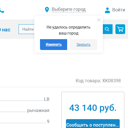
Выберите город
Войти
Не удалось определить
 нас
ваш город
Изменить
Закрыть
Код товара:
XK08398
LB
43 140 руб.
рычажная
9
Сообщить о поступлении