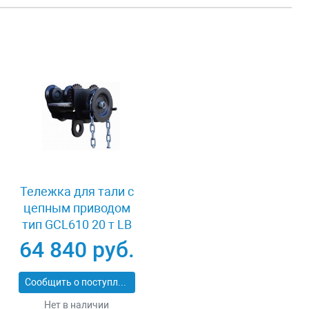
Тележка для тали с
цепным приводом
тип GCL610 20 т LB
XK41980
64 840 руб.
Сообщить о поступлении
Нет в наличии