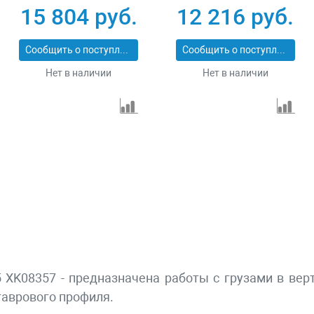
2_z01
1_z01
15 804 руб.
12 216 руб.
Сообщить о поступлении
Сообщить о поступлении
Нет в наличии
Нет в наличии
5 XK08357 - предназначена работы с грузами в ве
таврового профиля.