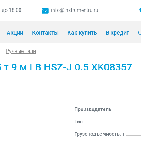
0 до 18:00
info@instrumentru.ru
Акции
Контакты
Как купить
В кредит
О
Ручные тали
 т 9 м LB HSZ-J 0.5 XK08357
Производитель
Тип
Грузоподъемность, т