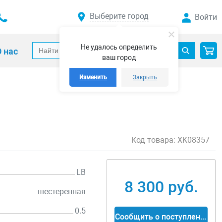
Выберите город
Войти
Не удалось определить
 нас
ваш город
Изменить
Закрыть
Код товара:
XK08357
LB
8 300 руб.
шестеренная
0.5
Сообщить о поступлении