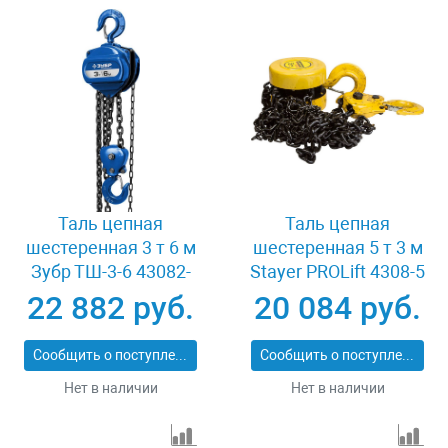
Таль цепная
Таль цепная
шестеренная 3 т 6 м
шестеренная 5 т 3 м
Зубр ТШ-3-6 43082-
Stayer PROLift 4308-5
3_z01
22 882 руб.
20 084 руб.
Сообщить о поступлении
Сообщить о поступлении
Нет в наличии
Нет в наличии