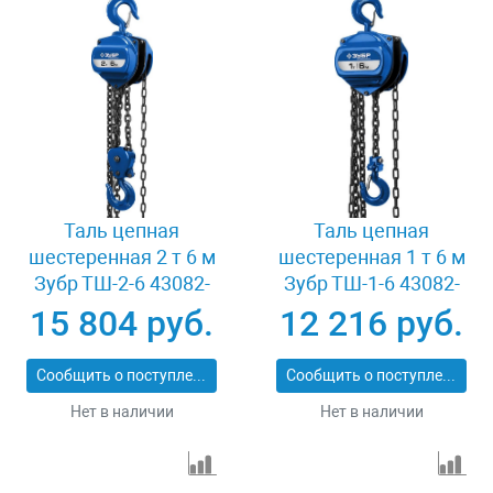
Таль цепная
Таль цепная
шестеренная 2 т 6 м
шестеренная 1 т 6 м
Зубр ТШ-2-6 43082-
Зубр ТШ-1-6 43082-
2_z01
1_z01
15 804 руб.
12 216 руб.
Сообщить о поступлении
Сообщить о поступлении
Нет в наличии
Нет в наличии