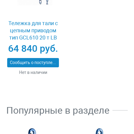
Тележка для тали с
цепным приводом
тип GCL610 20 т LB
XK41980
64 840 руб.
Сообщить о поступлении
Нет в наличии
Популярные в разделе