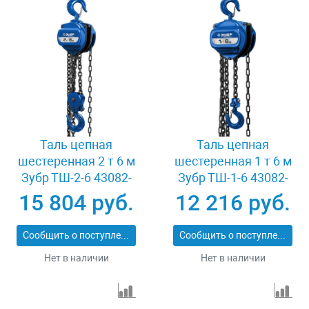
Таль цепная
Таль цепная
шестеренная 2 т 6 м
шестеренная 1 т 6 м
Зубр ТШ-2-6 43082-
Зубр ТШ-1-6 43082-
2_z01
1_z01
15 804 руб.
12 216 руб.
Сообщить о поступлении
Сообщить о поступлении
Нет в наличии
Нет в наличии