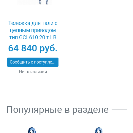
Тележка для тали с
цепным приводом
тип GCL610 20 т LB
XK41980
64 840 руб.
Сообщить о поступлении
Нет в наличии
Популярные в разделе