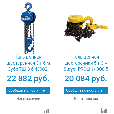
Таль цепная
Таль цепная
шестеренная 3 т 6 м
шестеренная 5 т 3 м
Зубр ТШ-3-6 43082-
Stayer PROLift 4308-5
3_z01
22 882 руб.
20 084 руб.
Сообщить о поступлении
Сообщить о поступлении
Нет в наличии
Нет в наличии