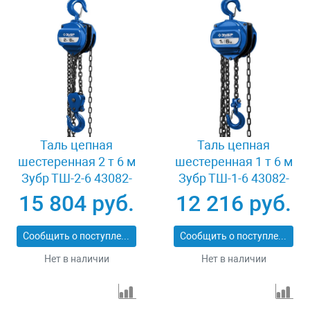
Таль цепная
Таль цепная
шестеренная 2 т 6 м
шестеренная 1 т 6 м
Зубр ТШ-2-6 43082-
Зубр ТШ-1-6 43082-
2_z01
1_z01
15 804 руб.
12 216 руб.
Сообщить о поступлении
Сообщить о поступлении
Нет в наличии
Нет в наличии