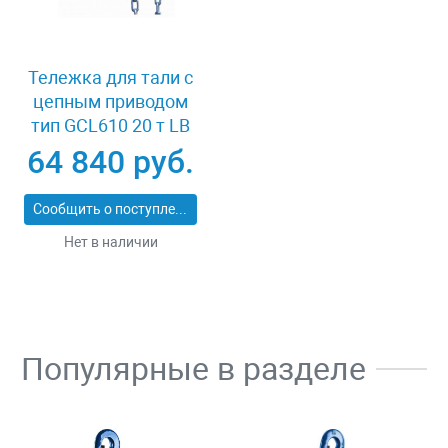
Тележка для тали с
цепным приводом
тип GCL610 20 т LB
XK41980
64 840 руб.
Сообщить о поступлении
Нет в наличии
Популярные в разделе