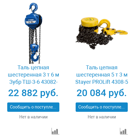
Таль цепная
Таль цепная
шестеренная 3 т 6 м
шестеренная 5 т 3 м
Зубр ТШ-3-6 43082-
Stayer PROLift 4308-5
3_z01
22 882 руб.
20 084 руб.
Сообщить о поступлении
Сообщить о поступлении
Нет в наличии
Нет в наличии