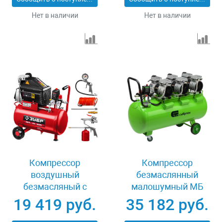
Нет в наличии
Нет в наличии
Компрессор
Компрессор
воздушный
безмаслянный
безмасляный с
малошумный МБ
набором аксессуаров
2250/100, 2250 Вт,
19 419 руб.
35 182 руб.
Зубр КП-200-24 Н6
100л, 400 л/мин