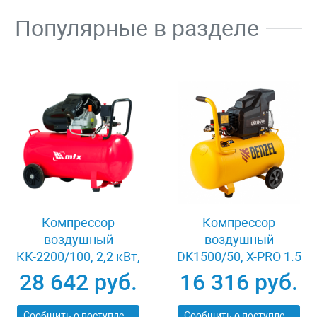
Популярные в разделе
Компрессор
Компрессор
воздушный
воздушный
КК-2200/100, 2,2 кВт,
DK1500/50, Х-PRO 1.5
350 л/мин, 100 л,
кВт, 230 л/мин, 50 л
28 642 руб.
16 316 руб.
прямой привод,
Denzel 58064
масляный MTX 58033
Сообщить о поступлении
Сообщить о поступлении