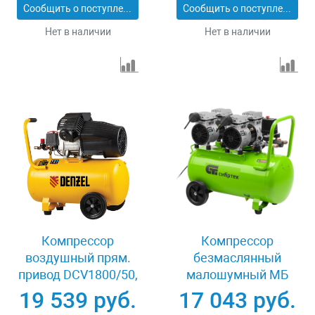
Сибртех 58008
Сообщить о поступлении
Сообщить о поступлении
Нет в наличии
Нет в наличии
Компрессор
Компрессор
воздушный прям.
безмаслянный
привод DCV1800/50,
малошумный МБ
1,8 кВт, 50 литров,
2000/50, 2000 Вт, 50л,
19 539 руб.
17 043 руб.
320 л/мин Denzel
300 л/мин Сибртех