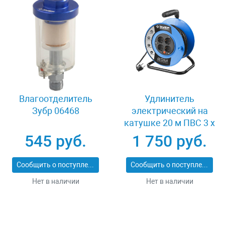
Влагоотделитель
Удлинитель
Зубр 06468
электрический на
катушке 20 м ПВС 3 х
1кв мм 4 гнезда Зубр
545 руб.
1 750 руб.
ПРОФЕССИОНАЛ
55082-20
Сообщить о поступлении
Сообщить о поступлении
Нет в наличии
Нет в наличии