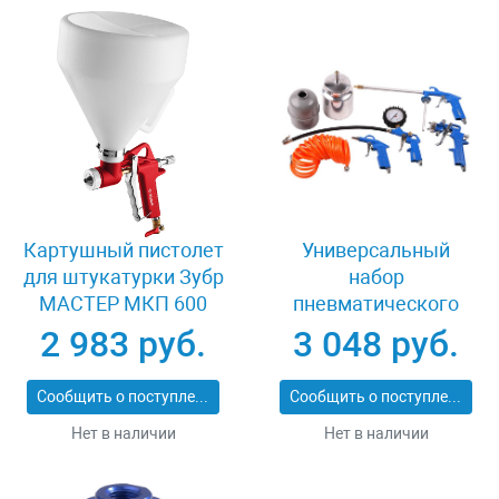
Картушный пистолет
Универсальный
для штукатурки Зубр
набор
МАСТЕР МКП 600
пневматического
06466
инструмента 5
2 983 руб.
3 048 руб.
предметов Зубр
06458-H5
Сообщить о поступлении
Сообщить о поступлении
Нет в наличии
Нет в наличии