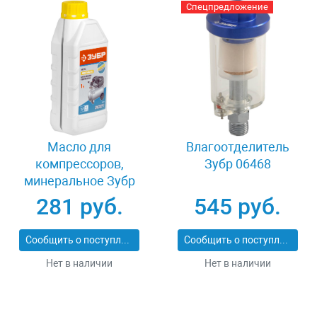
Спецпредложение
Масло для
Влагоотделитель
компрессоров,
Зубр 06468
минеральное Зубр
ПНЕВМО-СТАНДАРТ
281 руб.
545 руб.
ЗМК-ПС
Сообщить о поступлении
Сообщить о поступлении
Нет в наличии
Нет в наличии