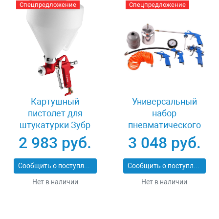
Спецпредложение
Спецпредложение
Картушный
Универсальный
пистолет для
набор
штукатурки Зубр
пневматического
МАСТЕР МКП 600
инструмента 5
2 983 руб.
3 048 руб.
06466
предметов Зубр
06458-H5
Сообщить о поступлении
Сообщить о поступлении
Нет в наличии
Нет в наличии