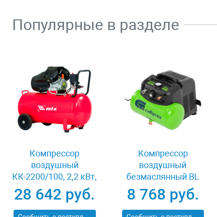
Популярные в разделе
Компрессор
Компрессор
воздушный
воздушный
КК-2200/100, 2,2 кВт,
безмаслянный BL
350 л/мин, 100 л,
1100/6 1100Вт,
28 642 руб.
8 768 руб.
прямой привод,
ресивер 6 литров,
масляный MTX
180 л/мин Сибртех