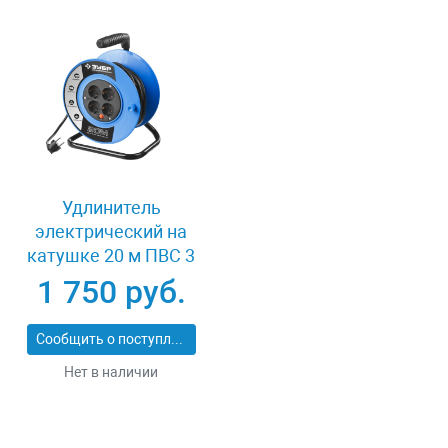
Удлинитель
электрический на
катушке 20 м ПВС 3
х 1кв мм 4 гнезда
1 750 руб.
Зубр
ПРОФЕССИОНАЛ
Сообщить о поступлении
55082-20
Нет в наличии