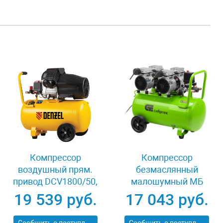
Компрессор
Компрессор
воздушный прям.
безмаслянный
привод DCV1800/50,
малошумный МБ
1,8 кВт, 50 литров,
2000/50, 2000 Вт,
19 539 руб.
17 043 руб.
320 л/мин Denzel
50л, 300 л/мин
58168
Сибртех 58007