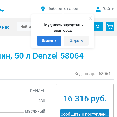
Выберите город
Войти
Не удалось определить
 нас
ваш город
Изменить
Закрыть
н, 50 л Denzel 58064
Код товара:
58064
DENZEL
16 316 руб.
230
масляный
Сообщить о поступлении