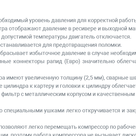
обходимый уровень давления для корректной работ
ра отображают давление в ресивере и выходной ма
 допустимой температуры двигатель отключается.
 останавливается для предотвращения поломки.
брасывает избыточное давление в случае необходи
мные коннекторы рапид (Евро) значительно облег
ра имеют увеличенную толщину (2,5 мм), сварные 
 цилиндра к картеру и головки к цилиндру облегча
фильтр с металлическим корпусом и качественным 
о специальными ушками легко откручивается и закр
позволяют легко перемещать компрессор по рабоче
ции, поэтому работа компрессора не вызывает диск