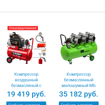
Спецпредложение
Компрессор
Компрессор
воздушный
безмаслянный
безмасляный с
малошумный МБ
набором
2250/100, 2250 Вт,
19 419 руб.
35 182 руб.
аксессуаров Зубр
100л, 400 л/мин
КП-200-24 Н6
Сибртех 58008