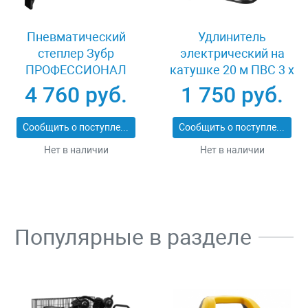
Пневматический
Удлинитель
степлер Зубр
электрический на
ПРОФЕССИОНАЛ
катушке 20 м ПВС 3 х
3191
1кв мм 4 гнезда Зубр
4 760 руб.
1 750 руб.
ПРОФЕССИОНАЛ
55082-20
Сообщить о поступлении
Сообщить о поступлении
Нет в наличии
Нет в наличии
Популярные в разделе