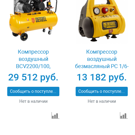
Компрессор
Компрессор
воздушный
воздушный
BCV2200/100,
безмасляный РС 1/6-
ременный привод,
180,1, 1 кВт, 180 л/
29 512 руб.
13 182 руб.
2.2 кВт, 100 литров,
мин, 6 л Denzel 58057
370 л/мин Denzel
Сообщить о поступлении
Сообщить о поступлении
58110
Нет в наличии
Нет в наличии