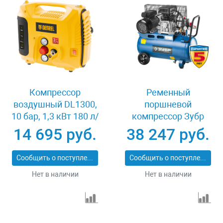
Компрессор
Ременный
воздушный DL1300,
поршневой
10 бар, 1,3 кВт 180 л/
компрессор Зубр
мин 5 л, с набором
ЭКСПЕРТ ЗКПМ-360-
14 695 руб.
38 247 руб.
аксессуаров Denzel
50-Р-2.2
58011
Сообщить о поступлении
Сообщить о поступлении
Нет в наличии
Нет в наличии