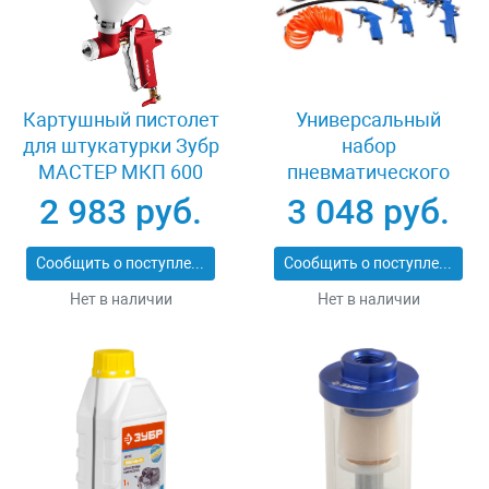
Картушный пистолет
Универсальный
для штукатурки Зубр
набор
МАСТЕР МКП 600
пневматического
06466
инструмента 5
2 983 руб.
3 048 руб.
предметов Зубр
06458-H5
Сообщить о поступлении
Сообщить о поступлении
Нет в наличии
Нет в наличии