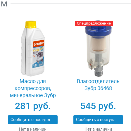
ем
Спецпредложение
Масло для
Влагоотделитель
компрессоров,
Зубр 06468
минеральное Зубр
ПНЕВМО-СТАНДАРТ
281 руб.
545 руб.
ЗМК-ПС
Сообщить о поступлении
Сообщить о поступлении
Нет в наличии
Нет в наличии