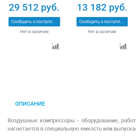
ременный привод,
180,1, 1 кВт, 180 л/
29 512 руб.
13 182 руб.
2.2 кВт, 100 литров,
мин, 6 л Denzel 58057
370 л/мин Denzel
Сообщить о поступлении
Сообщить о поступлении
58110
Нет в наличии
Нет в наличии
ОПИСАНИЕ
Воздушные компрессоры – оборудование, работ
нагнетается в специальную емкость или выпуска