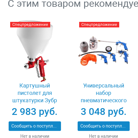
С этим товаром рекоменду
Спецпредложение
Спецпредложение
Картушный
Универсальный
пистолет для
набор
штукатурки Зубр
пневматического
МАСТЕР МКП 600
инструмента 5
2 983 руб.
3 048 руб.
06466
предметов Зубр
06458-H5
Сообщить о поступлении
Сообщить о поступлении
Нет в наличии
Нет в наличии