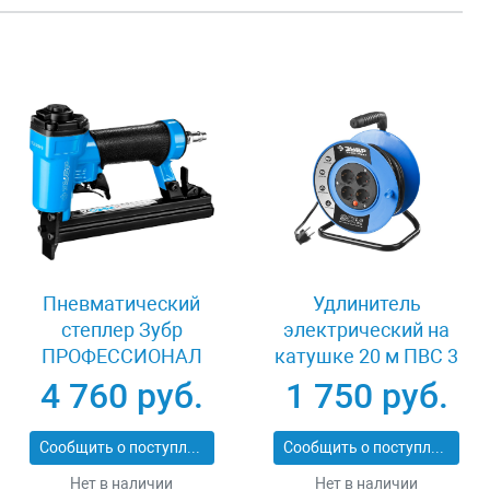
Пневматический
Удлинитель
степлер Зубр
электрический на
ПРОФЕССИОНАЛ
катушке 20 м ПВС 3
3191
х 1кв мм 4 гнезда
4 760 руб.
1 750 руб.
Зубр
ПРОФЕССИОНАЛ
Сообщить о поступлении
Сообщить о поступлении
55082-20
Нет в наличии
Нет в наличии