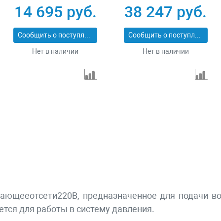
мин 5 л, с набором
ЭКСПЕРТ ЗКПМ-360-
14 695 руб.
38 247 руб.
аксессуаров Denzel
50-Р-2.2
58011
Сообщить о поступлении
Сообщить о поступлении
Нет в наличии
Нет в наличии
ающееотсети220В, предназначенное для подачи во
ется для работы в систему давления.