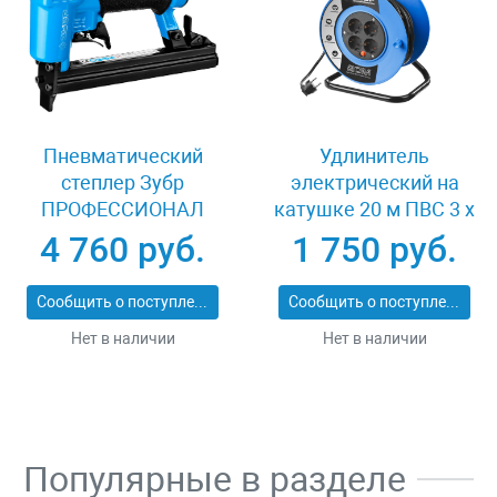
Пневматический
Удлинитель
степлер Зубр
электрический на
ПРОФЕССИОНАЛ
катушке 20 м ПВС 3 х
3191
1кв мм 4 гнезда Зубр
4 760 руб.
1 750 руб.
ПРОФЕССИОНАЛ
55082-20
Сообщить о поступлении
Сообщить о поступлении
Нет в наличии
Нет в наличии
Популярные в разделе