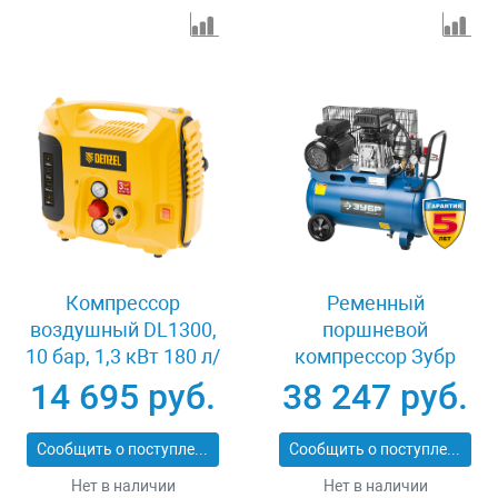
Компрессор
Ременный
воздушный DL1300,
поршневой
10 бар, 1,3 кВт 180 л/
компрессор Зубр
мин 5 л, с набором
ЭКСПЕРТ ЗКПМ-360-
14 695 руб.
38 247 руб.
аксессуаров Denzel
50-Р-2.2
58011
Сообщить о поступлении
Сообщить о поступлении
Нет в наличии
Нет в наличии