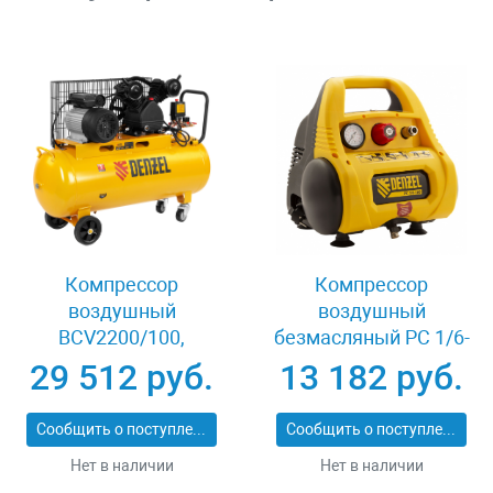
Компрессор
Компрессор
воздушный
воздушный
BCV2200/100,
безмасляный РС 1/6-
ременный привод,
180,1, 1 кВт, 180 л/
29 512 руб.
13 182 руб.
2.2 кВт, 100 литров,
мин, 6 л Denzel 58057
370 л/мин Denzel
Сообщить о поступлении
Сообщить о поступлении
58110
Нет в наличии
Нет в наличии