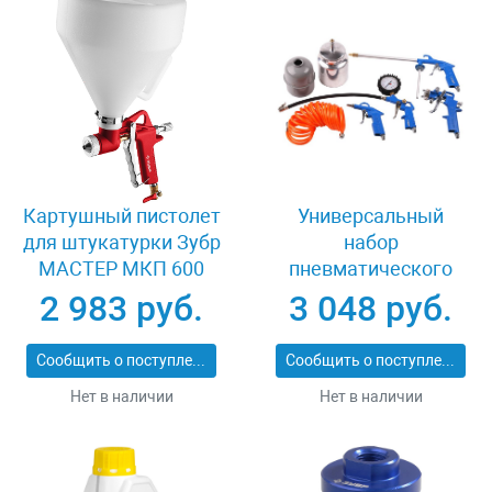
Картушный пистолет
Универсальный
для штукатурки Зубр
набор
МАСТЕР МКП 600
пневматического
06466
инструмента 5
2 983 руб.
3 048 руб.
предметов Зубр
06458-H5
Сообщить о поступлении
Сообщить о поступлении
Нет в наличии
Нет в наличии