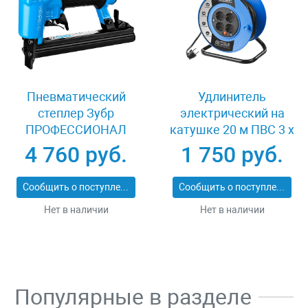
Пневматический
Удлинитель
степлер Зубр
электрический на
ПРОФЕССИОНАЛ
катушке 20 м ПВС 3 х
3191
1кв мм 4 гнезда Зубр
4 760 руб.
1 750 руб.
ПРОФЕССИОНАЛ
55082-20
Сообщить о поступлении
Сообщить о поступлении
Нет в наличии
Нет в наличии
Популярные в разделе