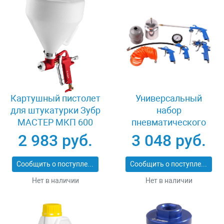
Картушный пистолет
Универсальный
для штукатурки Зубр
набор
МАСТЕР МКП 600
пневматического
06466
инструмента 5
2 983 руб.
3 048 руб.
предметов Зубр
06458-H5
Сообщить о поступлении
Сообщить о поступлении
Нет в наличии
Нет в наличии