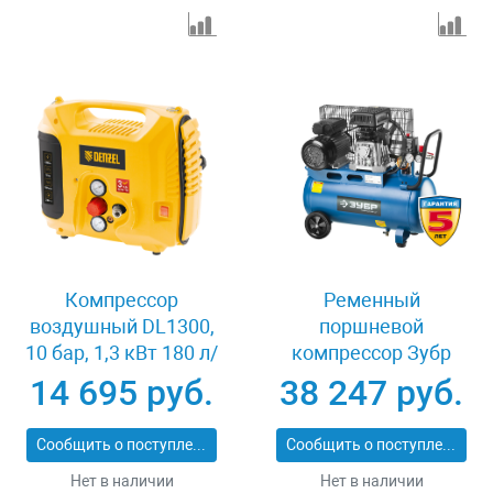
Компрессор
Ременный
воздушный DL1300,
поршневой
10 бар, 1,3 кВт 180 л/
компрессор Зубр
мин 5 л, с набором
ЭКСПЕРТ ЗКПМ-360-
14 695 руб.
38 247 руб.
аксессуаров Denzel
50-Р-2.2
58011
Сообщить о поступлении
Сообщить о поступлении
Нет в наличии
Нет в наличии