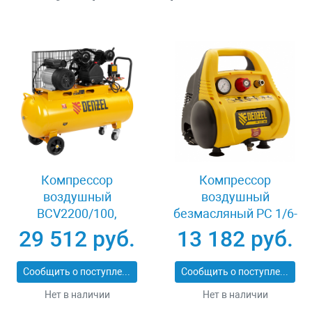
Компрессор
Компрессор
воздушный
воздушный
BCV2200/100,
безмасляный РС 1/6-
ременный привод,
180,1, 1 кВт, 180 л/
29 512 руб.
13 182 руб.
2.2 кВт, 100 литров,
мин, 6 л Denzel 58057
370 л/мин Denzel
Сообщить о поступлении
Сообщить о поступлении
58110
Нет в наличии
Нет в наличии