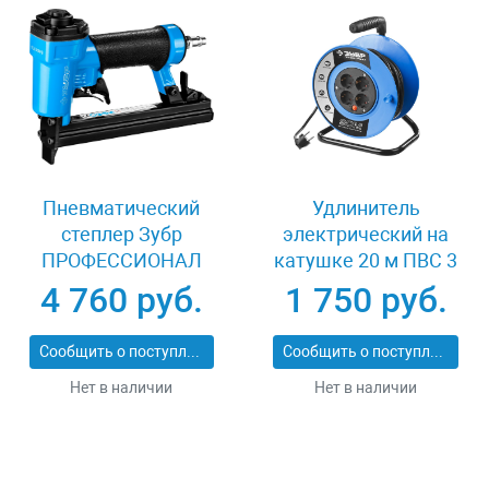
Пневматический
Удлинитель
степлер Зубр
электрический на
ПРОФЕССИОНАЛ
катушке 20 м ПВС 3
3191
х 1кв мм 4 гнезда
4 760 руб.
1 750 руб.
Зубр
ПРОФЕССИОНАЛ
Сообщить о поступлении
Сообщить о поступлении
55082-20
Нет в наличии
Нет в наличии