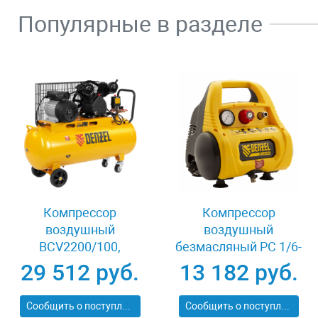
Популярные в разделе
Компрессор
Компрессор
воздушный
воздушный
BCV2200/100,
безмасляный РС 1/6-
ременный привод,
180,1, 1 кВт, 180 л/
29 512 руб.
13 182 руб.
2.2 кВт, 100 литров,
мин, 6 л Denzel 58057
370 л/мин Denzel
Сообщить о поступлении
Сообщить о поступлении
58110