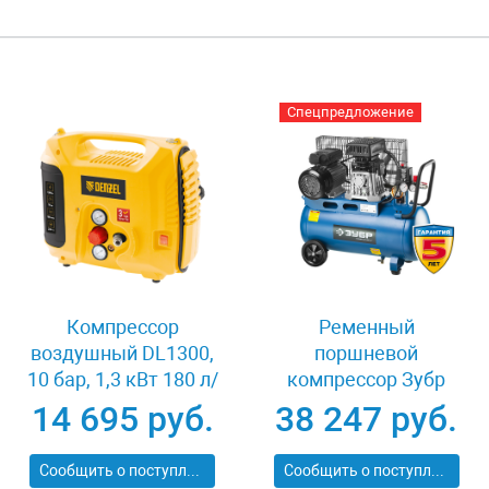
Спецпредложение
Компрессор
Ременный
воздушный DL1300,
поршневой
10 бар, 1,3 кВт 180 л/
компрессор Зубр
мин 5 л, с набором
ЭКСПЕРТ ЗКПМ-360-
14 695 руб.
38 247 руб.
аксессуаров Denzel
50-Р-2.2
58011
Сообщить о поступлении
Сообщить о поступлении