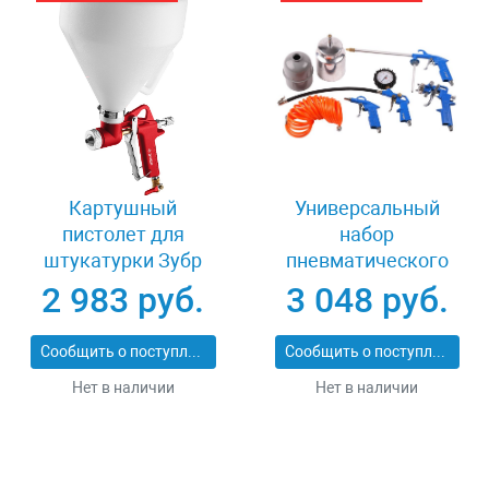
Картушный
Универсальный
пистолет для
набор
штукатурки Зубр
пневматического
МАСТЕР МКП 600
инструмента 5
2 983 руб.
3 048 руб.
06466
предметов Зубр
06458-H5
Сообщить о поступлении
Сообщить о поступлении
Нет в наличии
Нет в наличии