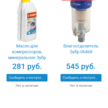
Масло для
Влагоотделитель
компрессоров,
Зубр 06468
минеральное Зубр
ПНЕВМО-СТАНДАРТ
281 руб.
545 руб.
ЗМК-ПС
Сообщить о поступлении
Сообщить о поступлении
Нет в наличии
Нет в наличии