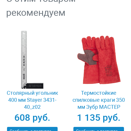
рекомендуем
Столярный угольник
Термостойкие
400 мм Stayer 3431-
спилковые краги 350
40_z02
мм Зубр МАСТЕР
11334-XL
608 руб.
1 135 руб.