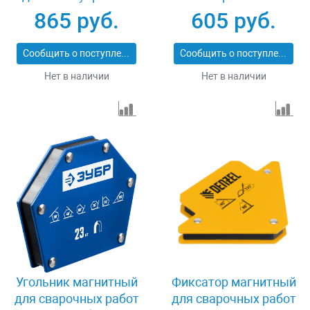
40050-34
фиксаторов и
865 руб.
605 руб.
магнитной клеммы
"масса" Denzel 97557
Сообщить о поступлении
Сообщить о поступлении
Нет в наличии
Нет в наличии
Угольник магнитный
Фиксатор магнитный
для сварочных работ
для сварочных работ