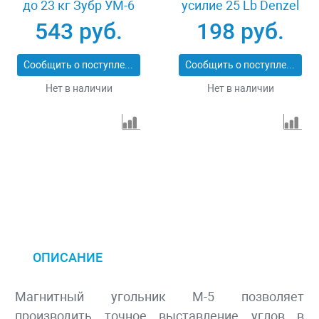
до 23 кг Зубр УМ-6
усилие 25 Lb Denzel
40055-23
97551
543 руб.
198 руб.
Сообщить о поступлении
Сообщить о поступлении
Нет в наличии
Нет в наличии
ОПИСАНИЕ
Магнитный угольник М-5 позволяет
производить точное выставление углов в