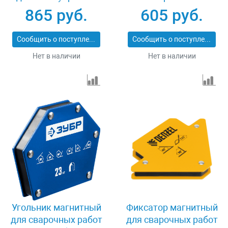
40050-34
фиксаторов и
865 руб.
605 руб.
магнитной клеммы
"масса" Denzel 97557
Сообщить о поступлении
Сообщить о поступлении
Нет в наличии
Нет в наличии
Угольник магнитный
Фиксатор магнитный
для сварочных работ
для сварочных работ