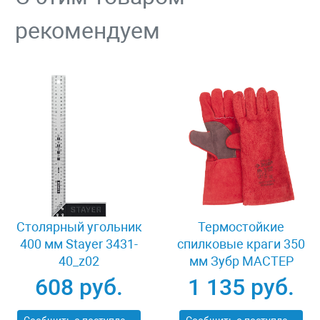
рекомендуем
Столярный угольник
Термостойкие
400 мм Stayer 3431-
спилковые краги 350
40_z02
мм Зубр МАСТЕР
11334-XL
608 руб.
1 135 руб.