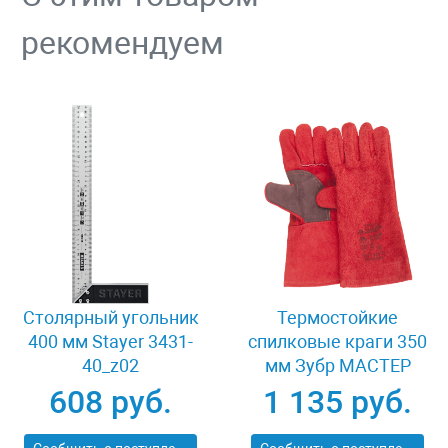
рекомендуем
Столярный угольник
Термостойкие
400 мм Stayer 3431-
спилковые краги 350
40_z02
мм Зубр МАСТЕР
11334-XL
608 руб.
1 135 руб.