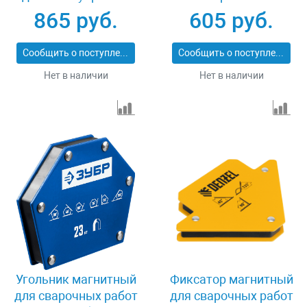
40050-34
фиксаторов и
865 руб.
605 руб.
магнитной клеммы
"масса" Denzel 97557
Сообщить о поступлении
Сообщить о поступлении
Нет в наличии
Нет в наличии
Угольник магнитный
Фиксатор магнитный
для сварочных работ
для сварочных работ