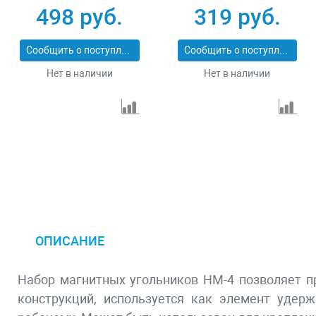
сварочных работ
усилие 50 Lb Denzel
498 руб.
319 руб.
Denzel 97555
97553
Сообщить о поступлении
Сообщить о поступлении
Нет в наличии
Нет в наличии
ОПИСАНИЕ
Набор магнитных угольников НМ-4 позволяет п
конструкций, используется как элемент удер