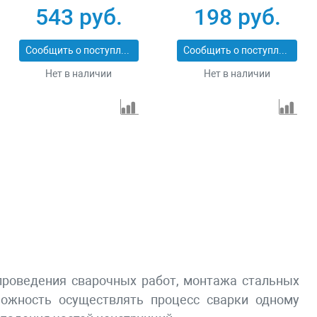
УМ-6 40055-23
усилие 25 Lb Denzel
543 руб.
198 руб.
97551
Сообщить о поступлении
Сообщить о поступлении
Нет в наличии
Нет в наличии
проведения сварочных работ, монтажа стальных
можность осуществлять процесс сварки одному