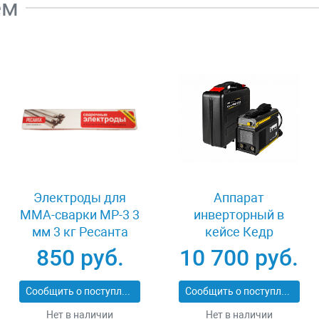
ем
Электроды для
Аппарат
MMA-сварки МР-3 3
инверторный в
мм 3 кг Ресанта
кейсе Кедр
71/6/21
UltraMMA-220
850 руб.
10 700 руб.
8009729
Сообщить о поступлении
Сообщить о поступлении
Нет в наличии
Нет в наличии