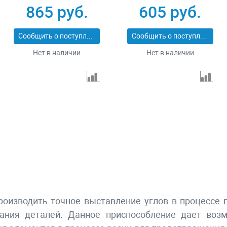
УМ-3 40050-34
фиксаторов и
865 руб.
605 руб.
магнитной клеммы
"масса" Denzel 97557
Сообщить о поступлении
Сообщить о поступлении
Нет в наличии
Нет в наличии
роизводить точное выставление углов в процессе 
жания деталей. Данное приспособление дает воз