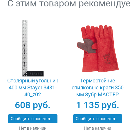
С этим товаром рекоменду
Столярный угольник
Термостойкие
400 мм Stayer 3431-
спилковые краги 350
40_z02
мм Зубр МАСТЕР
11334-XL
608 руб.
1 135 руб.
Сообщить о поступлении
Сообщить о поступлении
Нет в наличии
Нет в наличии