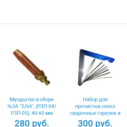
Мундштук в сборе
Набор для
№3А "5/64", (Р3П-04/
прочистки сопел
Р3П-05), 40-60 мм
сварочных горелок и
Кедр
резаков Кедр
280 руб.
300 руб.