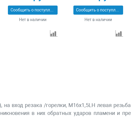
Сообщить о поступлении
Сообщить о поступлении
Нет в наличии
Нет в наличии
, на вxод резака /горелки, М16x1,5LH левая резьб
никновения в ниx обратныx ударов пламени и пре