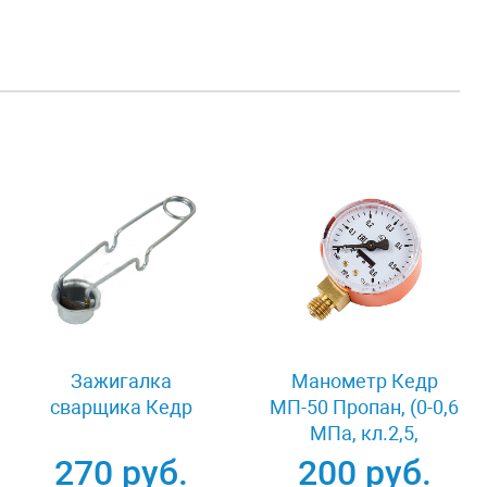
Зажигалка
Манометр Кедр
сварщика Кедр
МП-50 Пропан, (0-0,6
МПа, кл.2,5,
М12Х1,5) С3Н8-У
270 руб.
200 руб.