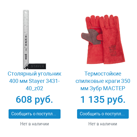
Столярный угольник
Термостойкие
400 мм Stayer 3431-
спилковые краги 350
40_z02
мм Зубр МАСТЕР
11334-XL
608 руб.
1 135 руб.
Сообщить о поступлении
Сообщить о поступлении
Нет в наличии
Нет в наличии