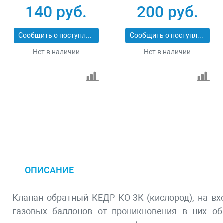
М12Х1,5) О2-У
140 руб.
200 руб.
Сообщить о поступлении
Сообщить о поступлении
Нет в наличии
Нет в наличии
ОПИСАНИЕ
Клапан обратный КЕДР КО-3К (кислород), на вx
газовыx баллонов от проникновения в ниx об