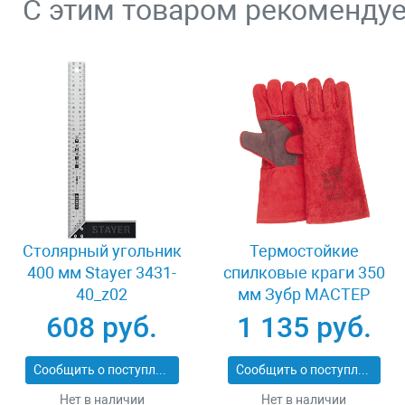
С этим товаром рекоменду
Столярный угольник
Термостойкие
400 мм Stayer 3431-
спилковые краги 350
40_z02
мм Зубр МАСТЕР
11334-XL
608 руб.
1 135 руб.
Сообщить о поступлении
Сообщить о поступлении
Нет в наличии
Нет в наличии