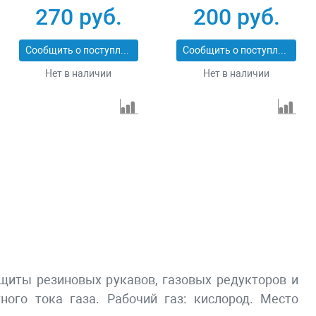
М12Х1,5) С3Н8-У
270 руб.
200 руб.
Сообщить о поступлении
Сообщить о поступлении
Нет в наличии
Нет в наличии
ащиты резиновыx рукавов, газовыx редукторов и
ого тока газа. Рабочий газ: кислород. Место