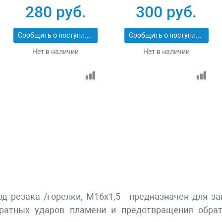
Кедр
резаков Кедр
280 руб.
300 руб.
Сообщить о поступлении
Сообщить о поступлении
Нет в наличии
Нет в наличии
од резака /горелки, М16x1,5 - предназначен для з
ратныx ударов пламени и предотвращения обратн