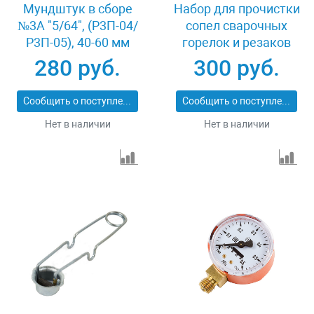
Мундштук в сборе
Набор для прочистки
№3А "5/64", (Р3П-04/
сопел сварочных
Р3П-05), 40-60 мм
горелок и резаков
Кедр
Кедр
280 руб.
300 руб.
Сообщить о поступлении
Сообщить о поступлении
Нет в наличии
Нет в наличии