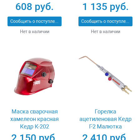
11334-XL
608 руб.
1 135 руб.
Сообщить о поступлении
Сообщить о поступлении
Нет в наличии
Нет в наличии
Маска сварочная
Горелка
хамелеон красная
ацетиленовая Кедр
Кедр К-202
Г-2 Малютка
2 150 руб.
2 410 руб.