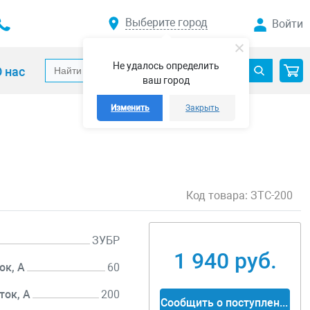
Выберите город
Войти
Не удалось определить
 нас
ваш город
Изменить
Закрыть
Код товара:
ЗТС-200
ЗУБР
1 940 руб.
ок, А
60
ок, А
200
Сообщить о поступлении