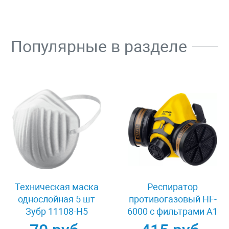
Популярные в разделе
Техническая маска
Респиратор
однослойная 5 шт
противогазовый HF-
Зубр 11108-H5
6000 с фильтрами A1
Stayer 11175_z01