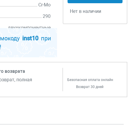
Cr-Mo
Нет в наличии
290
двухкомпонентные
омокоду
inst10
при
прямой проходной
!
го возврата
озврат, полная
Безопасная оплата онлайн
Возврат 30 дней