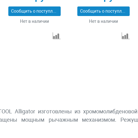
обрезиненные
двухкомпонентные
рукоятки Matrix
рукоятки, PRO Matrix
Сообщить о поступлении
Сообщить о поступлении
78330
78324
Нет в наличии
Нет в наличии
OL Alligator изготовлены из хромомолибденовой
ащены мощным рычажным механизмом. Режущая