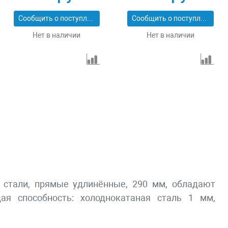
двухкомпонентные
обрезиненные
рукоятки, PRO Matrix
рукоятки Matrix
Сообщить о поступлении
Сообщить о поступлении
78326
78341
Нет в наличии
Нет в наличии
 стали, прямые удлинённые, 290 мм, обладают
 способность: холоднокатаная сталь 1 мм,