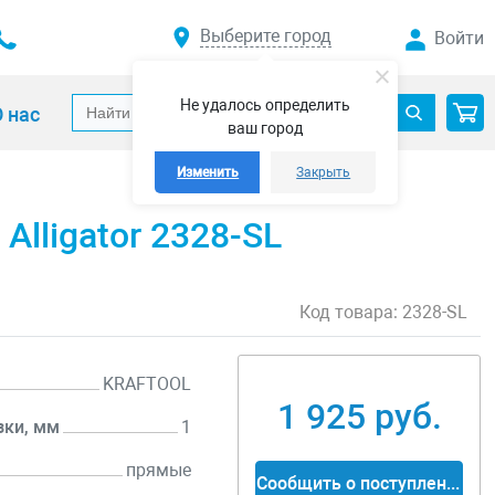
Выберите город
Войти
Не удалось определить
 нас
ваш город
Изменить
Закрыть
lligator 2328-SL
Код товара:
2328-SL
KRAFTOOL
1 925 руб.
зки, мм
1
прямые
Сообщить о поступлении