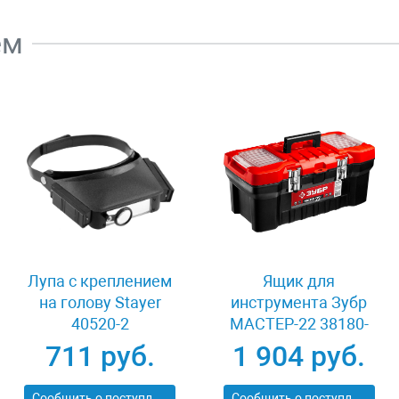
ем
Лупа с креплением
Ящик для
на голову Stayer
инструмента Зубр
40520-2
МАСТЕР-22 38180-
22_z02
711 руб.
1 904 руб.
Сообщить о поступлении
Сообщить о поступлении