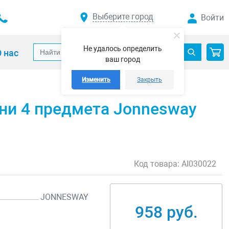
Выберите город
Войти
Не удалось определить
 нас
ваш город
Изменить
Закрыть
ни 4 предмета Jonnesway
Код товара:
AI030022
JONNESWAY
958 руб.