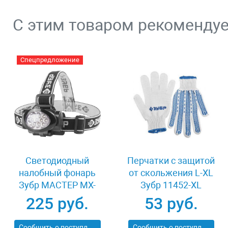
С этим товаром рекоменду
Спецпредложение
Светодиодный
Перчатки с защитой
налобный фонарь
от скольжения L-XL
Зубр МАСТЕР MX-
Зубр 11452-XL
100 56438
225 руб.
53 руб.
Сообщить о поступлении
Сообщить о поступлении