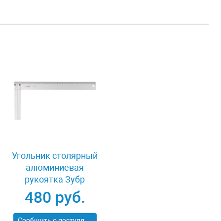
Угольник столярный
алюминиевая
рукоятка Зубр
34395-40
480 руб.
Сообщить о поступлении