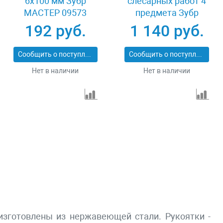
6x100 мм Зубр
слесарных работ 4
МАСТЕР 09573
предмета Зубр
ЭКСПЕРТ 21553-H4
192 руб.
1 140 руб.
Сообщить о поступлении
Сообщить о поступлении
Нет в наличии
Нет в наличии
изготовлены из нержавеющей стали. Рукоятки -