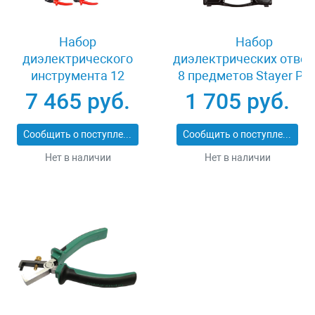
Набор
Набор
диэлектрического
диэлектрических отвер
инструмента 12
8 предметов Stayer PR
предметов Зубр
ELECTRO 25145-H8_z
7 465 руб.
1 705 руб.
ПРОФИ ЭЛЕКТРИК
2214-H12_z01
Сообщить о поступлении
Сообщить о поступлении
Нет в наличии
Нет в наличии