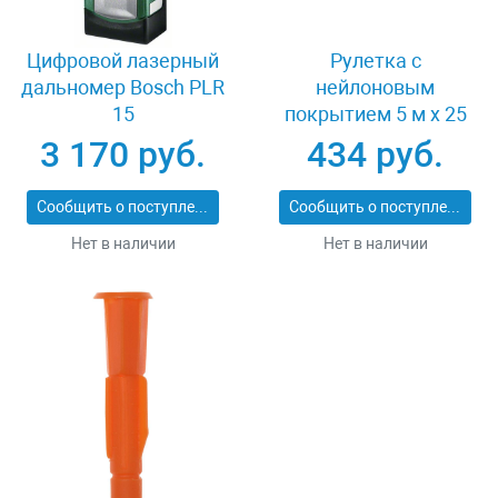
Цифровой лазерный
Рулетка с
дальномер Bosch PLR
нейлоновым
15
покрытием 5 м x 25
мм Зубр 34057-05-
3 170 руб.
434 руб.
25_z02
Сообщить о поступлении
Сообщить о поступлении
Нет в наличии
Нет в наличии