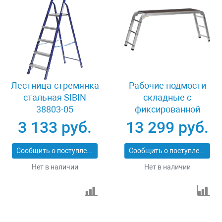
Лестница-стремянка
Рабочие подмости
стальная SIBIN
складные с
38803-05
фиксированной
площадкой 3х6х3
3 133 руб.
13 299 руб.
ступени Сибин РП-36
38843
Сообщить о поступлении
Сообщить о поступлении
Нет в наличии
Нет в наличии