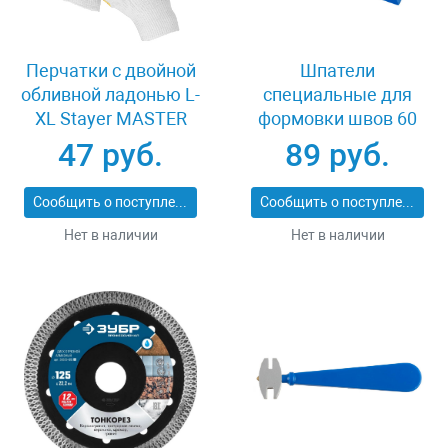
Перчатки c двойной
Шпатели
обливной ладонью L-
специальные для
XL Stayer MASTER
формовки швов 60
11409-XL
мм Stayer 10165-H2
47 руб.
89 руб.
Сообщить о поступлении
Сообщить о поступлении
Нет в наличии
Нет в наличии