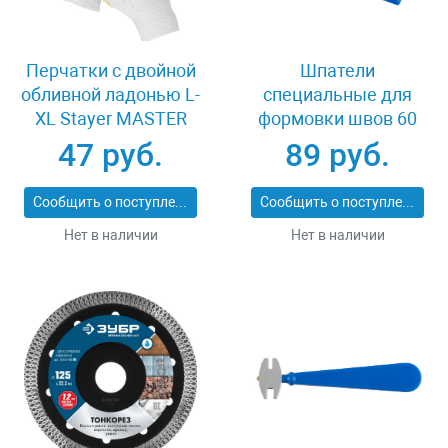
Перчатки c двойной
Шпатели
обливной ладонью L-
специальные для
XL Stayer MASTER
формовки швов 60
11409-XL
мм Stayer 10165-H2
47 руб.
89 руб.
Сообщить о поступлении
Сообщить о поступлении
Нет в наличии
Нет в наличии