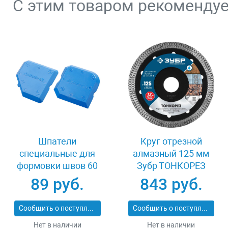
С этим товаром рекоменду
Шпатели
Круг отрезной
специальные для
алмазный 125 мм
формовки швов 60
Зубр ТОНКОРЕЗ
мм Stayer 10165-H2
36659-125_z01
89 руб.
843 руб.
Сообщить о поступлении
Сообщить о поступлении
Нет в наличии
Нет в наличии