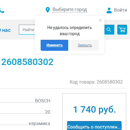
Выберите город
Войти
Не удалось определить
 нас
ваш город
Изменить
Закрыть
м 2608580302
Код товара:
2608580302
BOSCH
1 740 руб.
20
керамика
Сообщить о поступлении