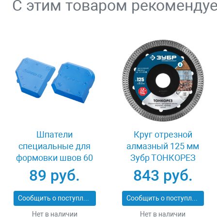
С этим товаром рекоменду
Шпатели
Круг отрезной
специальные для
алмазный 125 мм
формовки швов 60
Зубр ТОНКОРЕЗ
мм Stayer 10165-H2
36659-125_z01
89 руб.
843 руб.
Сообщить о поступлении
Сообщить о поступлении
Нет в наличии
Нет в наличии