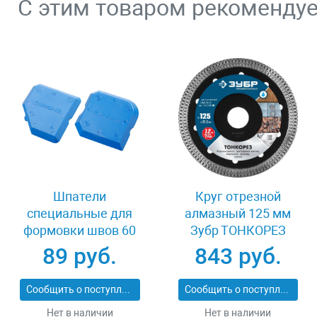
С этим товаром рекоменду
Шпатели
Круг отрезной
специальные для
алмазный 125 мм
формовки швов 60
Зубр ТОНКОРЕЗ
мм Stayer 10165-H2
36659-125_z01
89 руб.
843 руб.
Сообщить о поступлении
Сообщить о поступлении
Нет в наличии
Нет в наличии