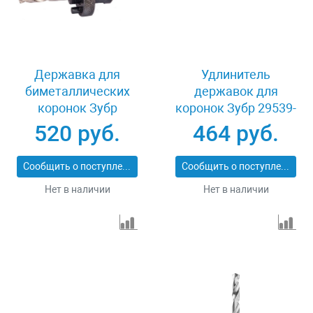
Державка для
Удлинитель
биметаллических
державок для
коронок Зубр
коронок Зубр 29539-
29534_z01
300
520 руб.
464 руб.
Сообщить о поступлении
Сообщить о поступлении
Нет в наличии
Нет в наличии