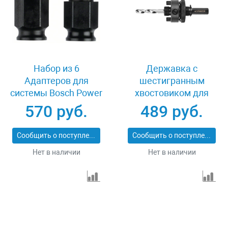
Набор из 6
Державка с
Адаптеров для
шестигранным
системы Bosch Power
хвостовиком для
Change 2608584682
биметаллической
570 руб.
489 руб.
коронки 32-200 мм
Stayer
Сообщить о поступлении
Сообщить о поступлении
PROFESSIONAL 29548
Нет в наличии
Нет в наличии