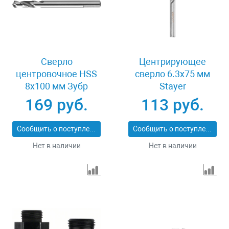
Сверло
Центрирующее
центровочное HSS
сверло 6.3x75 мм
8х100 мм Зубр
Stayer
ПРОФИ 29519
PROFESSIONAL
169 руб.
113 руб.
29552-06
Сообщить о поступлении
Сообщить о поступлении
Нет в наличии
Нет в наличии