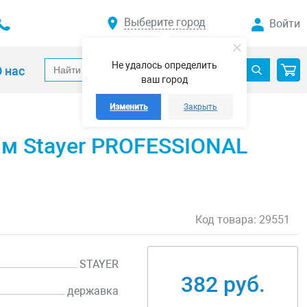
Выберите город
Войти
Не удалось определить
 нас
ваш город
Изменить
Закрыть
мм Stayer PROFESSIONAL
Код товара:
29551
STAYER
382 руб.
державка