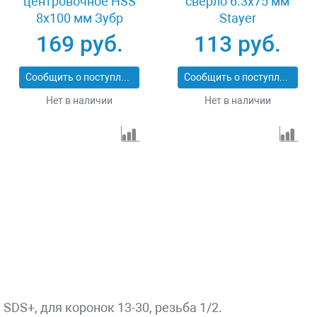
центровочное HSS
сверло 6.3x75 мм
8х100 мм Зубр
Stayer
ПРОФИ 29519
PROFESSIONAL
169 руб.
113 руб.
29552-06
Сообщить о поступлении
Сообщить о поступлении
Нет в наличии
Нет в наличии
DS+, для коронок 13-30, резьба 1/2.