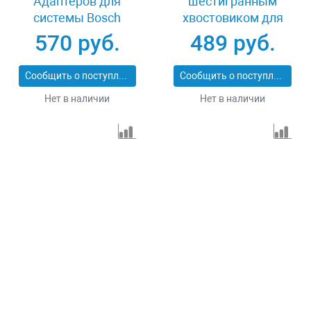
Адаптеров для
шестигранным
системы Bosch
хвостовиком для
Power Change
биметаллической
570 руб.
489 руб.
2608584682
коронки 32-200 мм
Stayer
Сообщить о поступлении
Сообщить о поступлении
PROFESSIONAL
Нет в наличии
Нет в наличии
29548