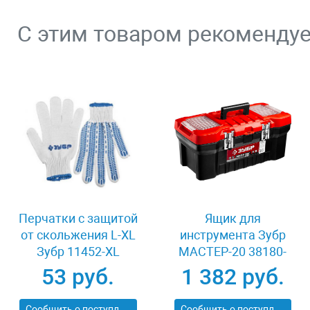
С этим товаром рекоменду
Перчатки с защитой
Ящик для
от скольжения L-XL
инструмента Зубр
Зубр 11452-XL
МАСТЕР-20 38180-
20_z02
53 руб.
1 382 руб.
Сообщить о поступлении
Сообщить о поступлении