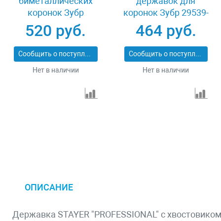
биметаллических
державок для
коронок Зубр
коронок Зубр 29539-
29534_z01
300
520 руб.
464 руб.
Сообщить о поступлении
Сообщить о поступлении
Нет в наличии
Нет в наличии
ОПИСАНИЕ
Державка STAYER "PROFESSIONAL" с хвостовиком S