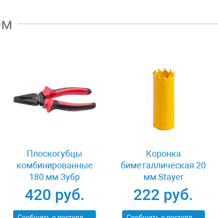
ем
Плоскогубцы
Коронка
комбинированные
биметаллическая 20
180 мм Зубр
мм Stayer
МАСТЕР 22015-1-
PROFESSIONAL
420 руб.
222 руб.
18_z01
29547-020
Сообщить о поступлении
Сообщить о поступлении