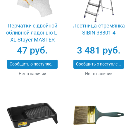
Перчатки c двойной
Лестница-стремянка
обливной ладонью L-
SIBIN 38801-4
XL Stayer MASTER
11409-XL
47 руб.
3 481 руб.
Сообщить о поступлении
Сообщить о поступлении
Нет в наличии
Нет в наличии