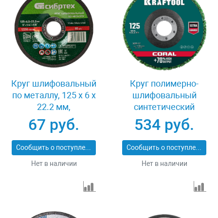
Круг шлифовальный
Круг полимерно-
по металлу, 125 х 6 х
шлифовальный
22.2 мм,
синтетический
9%WA+75%A+16%B,
абразивный 125х22.2
67 руб.
534 руб.
Сибртех 744007
мм Kraftool CORAL
36599-125
Сообщить о поступлении
Сообщить о поступлении
Нет в наличии
Нет в наличии